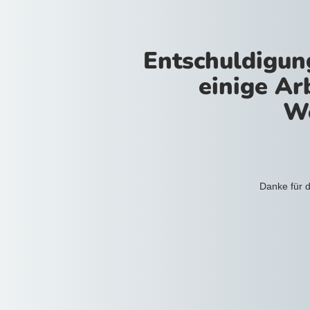
Entschuldigun
einige Ar
We
Danke für d