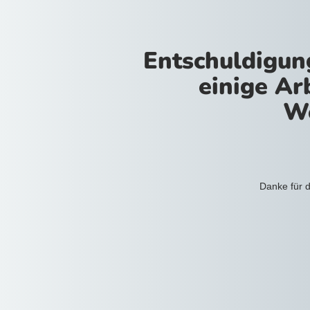
Entschuldigun
einige Ar
We
Danke für d